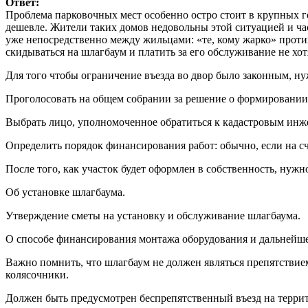
Ответ:
Проблема парковочных мест особенно остро стоит в крупных го
дешевле. Жители таких домов недовольны этой ситуацией и час
уже непосредственно между жильцами: «те, кому жарко» против
скидываться на шлагбаум и платить за его обслуживание не хотя
Для того чтобы ограничение въезда во двор было законным, н
Проголосовать на общем собрании за решение о формировании
Выбрать лицо, уполномоченное обратиться к кадастровым инж
Определить порядок финансирования работ: обычно, если на сч
После того, как участок будет оформлен в собственность, нужн
Об установке шлагбаума.
Утверждение сметы на установку и обслуживание шлагбаума.
О способе финансирования монтажа оборудования и дальнейш
Важно помнить, что шлагбаум не должен являться препятствием
колясочники.
Должен быть предусмотрен беспрепятственный въезд на терри