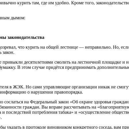
вычно курить там, где им удобно. Кроме того, законодательство
ачным дымом:
рмы законодательства
дозревал, что курить на общей лестнице — неправильно. Но, есл
ь закон.
ые привыкли десятилетиями смолить на лестничной площадке и не
 бумажку. В этом случае придётся предпринимать дополнительны
теля в ЖЭК. Но сами управляющие организации никак не смогут
у информацию о нарушении правопорядка.
но сослаться на Федеральный закон «Об охране здоровья гражда
 обязанности граждан. Вы вправе рассчитывать на «благоприятн
а и последствий потребления табака» и «осуществление обществ
.
бы указать в протоколе виновником конкретного соседа, вам прид