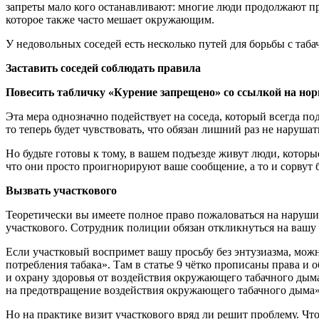
запреты мало кого останавливают: многие люди продолжают при
которое также часто мешает окружающим.
У недовольных соседей есть несколько путей для борьбы с таб
Заставить соседей соблюдать правила
Повесить табличку «Курение запрещено» со ссылкой на но
Эта мера однозначно подействует на соседа, который всегда по
то теперь будет чувствовать, что обязан лишний раз не нарушат
Но будьте готовы к тому, в вашем подъезде живут люди, котор
что они просто проигнорируют ваше сообщение, а то и сорвут
Вызвать участкового
Теоретически вы имеете полное право пожаловаться на наруши
участкового. Сотрудник полиции обязан откликнуться на ваш
Если участковый воспримет вашу просьбу без энтузиазма, мож
потребления табака». Там в статье 9 чётко прописаны права и
и охрану здоровья от воздействия окружающего табачного дым
на предотвращение воздействия окружающего табачного дыма»
Но на практике визит участкового вряд ли решит проблему. Что