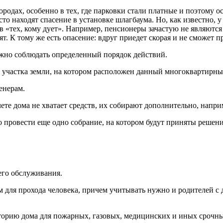
родах, особенно в тех, где парковки стали платные и поэтому о
то находят спасение в установке шлагбаума. Но, как известно, 
 «тех, кому дует». Например, пенсионеры зачастую не являются 
т. К тому же есть опасение: вдруг приедет скорая и не сможет п
ужно соблюдать определенный порядок действий.
 участка земли, на котором расположен данный многоквартирны
енерам.
ете дома не хватает средств, их собирают дополнительно, напри
о провести еще одно собрание, на котором будут приняты решени
его обслуживания.
 для прохода человека, причем учитывать нужно и родителей с д
торию дома для пожарных, газовых, медицинских и иных срочны