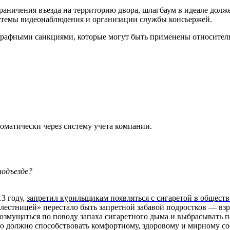
аничения въезда на территорию двора, шлагбаум в идеале долже
истемы видеонаблюдения и организации службы консьержей.
трафными санкциями, которые могут быть применены относительн
томатически через систему учета компании.
подъезде?
13 году,
запретил курильщикам появляться с сигаретой в общест
 лестницей» перестало быть запретной забавой подростков — вз
озмущаться по поводу запаха сигаретного дыма и выбрасывать п
это должно способствовать комфортному, здоровому и мирному с