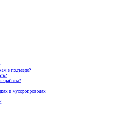
е
ам в подъезде?
ать?
ые работы?
дках и мусоропроводах
?