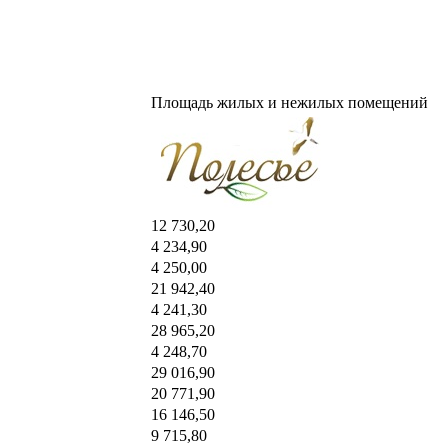
Площадь жилых и нежилых помещений
12 730,20
4 234,90
4 250,00
21 942,40
4 241,30
28 965,20
4 248,70
29 016,90
20 771,90
16 146,50
9 715,80